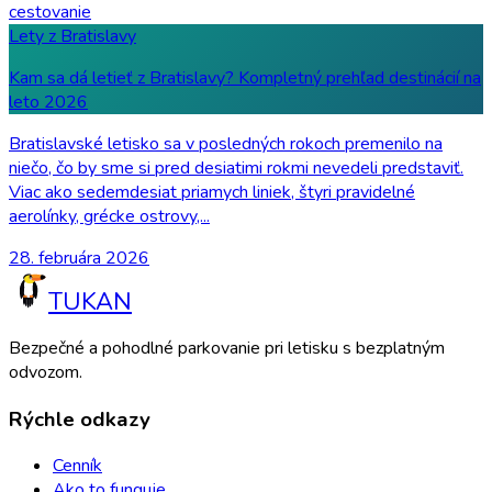
cestovanie
Lety z Bratislavy
Kam sa dá letieť z Bratislavy? Kompletný prehľad destinácií na
leto 2026
Bratislavské letisko sa v posledných rokoch premenilo na
niečo, čo by sme si pred desiatimi rokmi nevedeli predstaviť.
Viac ako sedemdesiat priamych liniek, štyri pravidelné
aerolínky, grécke ostrovy,...
28. februára 2026
TUKAN
Bezpečné a pohodlné parkovanie pri letisku s bezplatným
odvozom.
Rýchle odkazy
Cenník
Ako to funguje