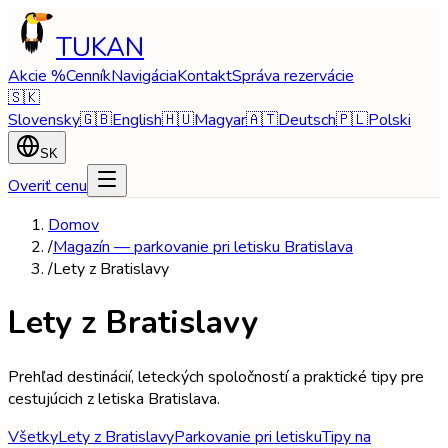
TUKAN
Akcie %
Cenník
Navigácia
Kontakt
Správa rezervácie
🇸🇰
Slovensky
🇬🇧
English
🇭🇺
Magyar
🇦🇹
Deutsch
🇵🇱
Polski
SK
Overiť cenu
Domov
/
Magazín — parkovanie pri letisku Bratislava
/
Lety z Bratislavy
Lety z Bratislavy
Prehľad destinácií, leteckých spoločností a praktické tipy pre
cestujúcich z letiska Bratislava.
Všetky
Lety z Bratislavy
Parkovanie pri letisku
Tipy na