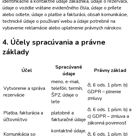
identifikačné a kontaktné údaje zákazníka, údaje o rezervácii,
údaje o vozidle vrátane evidenčného čísla, údaje o prílete
alebo odlete, údaje o platbe a fakturácii, obsah komunikácie,
technické údaje o používaní webu a údaje potrebné na
vybavenie reklamácie alebo uplatnenie právnych nárokov.
4. Účely spracúvania a právne
základy
Spracúvané
Účel
Právny základ
údaje
meno, e-mail,
čl. 6 ods. 1 písm. b)
Vytvorenie a správa
telefón, termín,
GDPR – plnenie
rezervácie
ŠPZ, údaje o
zmluvy
lete
čl. 6 ods. 1 písm. b) a
Platba, fakturácia a
platobné a
c) GDPR – zmluva a
účtovníctvo
fakturačné údaje
zákonná povinnosť
kontaktné údaje,
Komunikácia so
čl. 6 ods. 1 písm. b)