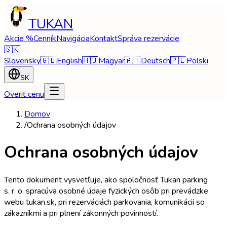
TUKAN
Akcie %
Cenník
Navigácia
Kontakt
Správa rezervácie
🇸🇰
Slovensky
🇬🇧
English
🇭🇺
Magyar
🇦🇹
Deutsch
🇵🇱
Polski
SK
Overiť cenu
Domov
/
Ochrana osobných údajov
Ochrana osobných údajov
Tento dokument vysvetľuje, ako spoločnosť Tukan parking
s. r. o. spracúva osobné údaje fyzických osôb pri prevádzke
webu tukan.sk, pri rezerváciách parkovania, komunikácii so
zákazníkmi a pri plnení zákonných povinností.