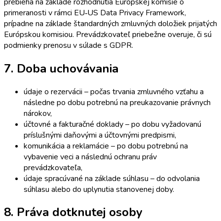
prebieha na základe rozhodnutia Európskej komisie o
primeranosti v rámci EU‑US Data Privacy Framework,
prípadne na základe štandardných zmluvných doložiek prijatých
Európskou komisiou. Prevádzkovateľ priebežne overuje, či sú
podmienky prenosu v súlade s GDPR.
7. Doba uchovávania
údaje o rezervácii – počas trvania zmluvného vzťahu a
následne po dobu potrebnú na preukazovanie právnych
nárokov,
účtovné a fakturačné doklady – po dobu vyžadovanú
príslušnými daňovými a účtovnými predpismi,
komunikácia a reklamácie – po dobu potrebnú na
vybavenie veci a následnú ochranu práv
prevádzkovateľa,
údaje spracúvané na základe súhlasu – do odvolania
súhlasu alebo do uplynutia stanovenej doby.
8. Práva dotknutej osoby