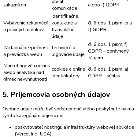
obsah
zákazníkom
alebo f) GDPR
komunikácie
identifikačné,
Vybavenie reklamácií
kontaktné a
čl. 6 ods. 1 písm. c) a
a právnych nárokov
transakčné
f) GDPR
údaje
čl. 6 ods. 1 písm. f)
Základná bezpečnosť
technické a
GDPR – oprávnený
a prevádzka webu
logovacie údaje
záujem
Marketingové cookies
cookies a online
čl. 6 ods. 1 písm. a)
alebo analytika nad
identifikátory
GDPR – súhlas
rámec nevyhnutnosti
5. Príjemcovia osobných údajov
Osobné údaje môžu byť sprístupnené alebo poskytnuté najmä
týmto kategóriám príjemcov:
poskytovateľ hostingu a infraštruktúry webovej aplikácie
(Vercel Inc., USA),