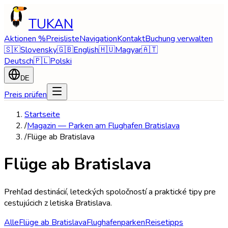
TUKAN
Aktionen %
Preisliste
Navigation
Kontakt
Buchung verwalten
🇸🇰
Slovensky
🇬🇧
English
🇭🇺
Magyar
🇦🇹
Deutsch
🇵🇱
Polski
DE
Preis prüfen
Startseite
/
Magazin — Parken am Flughafen Bratislava
/
Flüge ab Bratislava
Flüge ab Bratislava
Prehľad destinácií, leteckých spoločností a praktické tipy pre
cestujúcich z letiska Bratislava.
Alle
Flüge ab Bratislava
Flughafenparken
Reisetipps