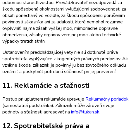
odbornou starostlivosťou. Prevádzkovateľ nezodpovedá za
škodu spôsobenú okolnosťami vylučujúcimi zodpovednosť, za
obsah ponechaný vo vozidle, za škodu spôsobenú porušením
povinnosti zákazníka ani za udalosti, ktoré nemohol rozumne
ovplyvniť, najmä zásah vyššej moci, mimoriadne dopravné
obmedzenia, zásahy orgánov verejnej moci alebo technické
výpadky tretích strán.
Ustanovením predchádzajúcej vety nie sú dotknuté práva
spotrebiteľa vyplývajúce z kogentných právnych predpisov. Ak
vznikne škoda, zákazník je povinný ju bez zbytočného odkladu
oznámiť a poskytnúť potrebnú súčinnosť pri jej preverení.
11. Reklamácie a sťažnosti
Postup pri uplatnení reklamácie upravuje
Reklamačný poriadok
(samostatná podstránka). Zákazník môže zároveň svoje
podnety a sťažnosti adresovať na
info@tukan.sk
.
12. Spotrebiteľské práva a