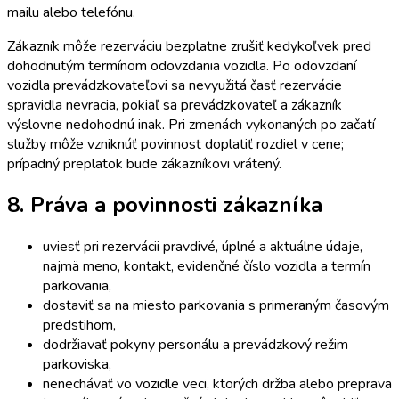
mailu alebo telefónu.
Zákazník môže rezerváciu bezplatne zrušiť kedykoľvek pred
dohodnutým termínom odovzdania vozidla. Po odovzdaní
vozidla prevádzkovateľovi sa nevyužitá časť rezervácie
spravidla nevracia, pokiaľ sa prevádzkovateľ a zákazník
výslovne nedohodnú inak. Pri zmenách vykonaných po začatí
služby môže vzniknúť povinnosť doplatiť rozdiel v cene;
prípadný preplatok bude zákazníkovi vrátený.
8. Práva a povinnosti zákazníka
uviesť pri rezervácii pravdivé, úplné a aktuálne údaje,
najmä meno, kontakt, evidenčné číslo vozidla a termín
parkovania,
dostaviť sa na miesto parkovania s primeraným časovým
predstihom,
dodržiavať pokyny personálu a prevádzkový režim
parkoviska,
nenechávať vo vozidle veci, ktorých držba alebo preprava