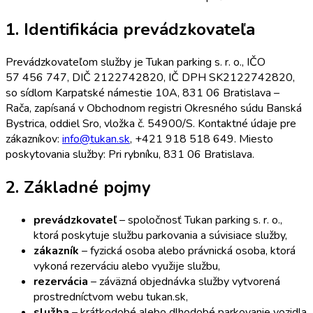
1. Identifikácia prevádzkovateľa
Prevádzkovateľom služby je Tukan parking s. r. o., IČO
57 456 747, DIČ 2122742820, IČ DPH SK2122742820,
so sídlom Karpatské námestie 10A, 831 06 Bratislava –
Rača, zapísaná v Obchodnom registri Okresného súdu Banská
Bystrica, oddiel Sro, vložka č. 54900/S. Kontaktné údaje pre
zákazníkov:
info@tukan.sk
, +421 918 518 649. Miesto
poskytovania služby: Pri rybníku, 831 06 Bratislava.
2. Základné pojmy
prevádzkovateľ
– spoločnosť Tukan parking s. r. o.,
ktorá poskytuje službu parkovania a súvisiace služby,
zákazník
– fyzická osoba alebo právnická osoba, ktorá
vykoná rezerváciu alebo využije službu,
rezervácia
– záväzná objednávka služby vytvorená
prostredníctvom webu tukan.sk,
služba
– krátkodobé alebo dlhodobé parkovanie vozidla