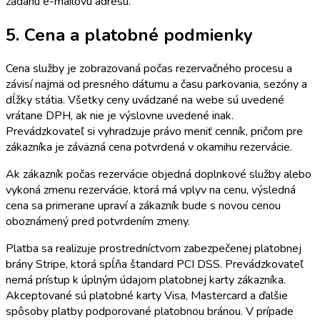
zadanú e-mailovú adresu.
5. Cena a platobné podmienky
Cena služby je zobrazovaná počas rezervačného procesu a
závisí najmä od presného dátumu a času parkovania, sezóny a
dĺžky státia. Všetky ceny uvádzané na webe sú uvedené
vrátane DPH, ak nie je výslovne uvedené inak.
Prevádzkovateľ si vyhradzuje právo meniť cenník, pričom pre
zákazníka je záväzná cena potvrdená v okamihu rezervácie.
Ak zákazník počas rezervácie objedná doplnkové služby alebo
vykoná zmenu rezervácie, ktorá má vplyv na cenu, výsledná
cena sa primerane upraví a zákazník bude s novou cenou
oboznámený pred potvrdením zmeny.
Platba sa realizuje prostredníctvom zabezpečenej platobnej
brány Stripe, ktorá spĺňa štandard PCI DSS. Prevádzkovateľ
nemá prístup k úplným údajom platobnej karty zákazníka.
Akceptované sú platobné karty Visa, Mastercard a ďalšie
spôsoby platby podporované platobnou bránou. V prípade