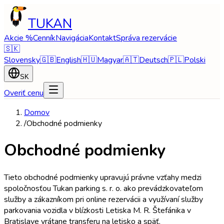
TUKAN
Akcie %
Cenník
Navigácia
Kontakt
Správa rezervácie
🇸🇰
Slovensky
🇬🇧
English
🇭🇺
Magyar
🇦🇹
Deutsch
🇵🇱
Polski
SK
Overiť cenu
Domov
/
Obchodné podmienky
Obchodné podmienky
Tieto obchodné podmienky upravujú právne vzťahy medzi
spoločnosťou Tukan parking s. r. o. ako prevádzkovateľom
služby a zákazníkom pri online rezervácii a využívaní služby
parkovania vozidla v blízkosti Letiska M. R. Štefánika v
Bratislave vrátane transferu na letisko a späť.