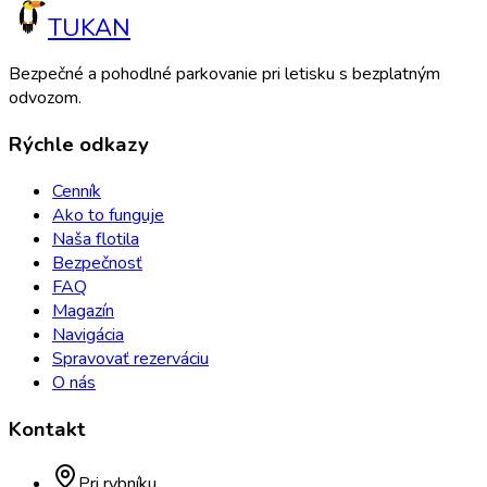
TUKAN
Bezpečné a pohodlné parkovanie pri letisku s bezplatným
odvozom.
Rýchle odkazy
Cenník
Ako to funguje
Naša flotila
Bezpečnosť
FAQ
Magazín
Navigácia
Spravovať rezerváciu
O nás
Kontakt
Pri rybníku