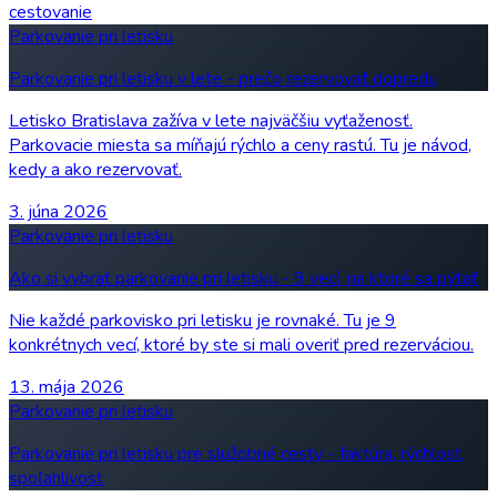
cestovanie
Parkovanie pri letisku
Parkovanie pri letisku v lete - prečo rezervovať dopredu
Letisko Bratislava zažíva v lete najväčšiu vyťaženosť.
Parkovacie miesta sa míňajú rýchlo a ceny rastú. Tu je návod,
kedy a ako rezervovať.
3. júna 2026
Parkovanie pri letisku
Ako si vybrať parkovanie pri letisku - 9 vecí, na ktoré sa pýtať
Nie každé parkovisko pri letisku je rovnaké. Tu je 9
konkrétnych vecí, ktoré by ste si mali overiť pred rezerváciou.
13. mája 2026
Parkovanie pri letisku
Parkovanie pri letisku pre služobné cesty - faktúra, rýchlosť,
spoľahlivosť