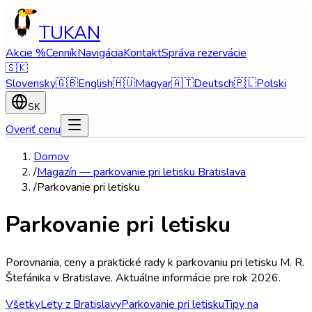
TUKAN
Akcie %
Cenník
Navigácia
Kontakt
Správa rezervácie
🇸🇰
Slovensky
🇬🇧
English
🇭🇺
Magyar
🇦🇹
Deutsch
🇵🇱
Polski
SK
Overiť cenu
Domov
/
Magazín — parkovanie pri letisku Bratislava
/
Parkovanie pri letisku
Parkovanie pri letisku
Porovnania, ceny a praktické rady k parkovaniu pri letisku M. R.
Štefánika v Bratislave. Aktuálne informácie pre rok 2026.
Všetky
Lety z Bratislavy
Parkovanie pri letisku
Tipy na