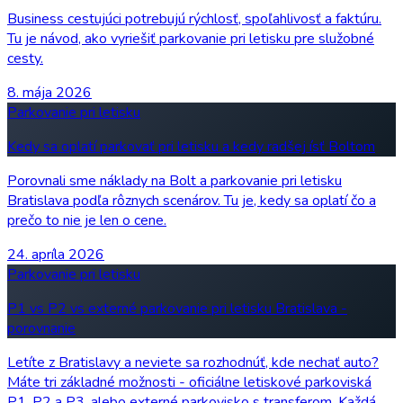
Business cestujúci potrebujú rýchlosť, spoľahlivosť a faktúru.
Tu je návod, ako vyriešiť parkovanie pri letisku pre služobné
cesty.
8. mája 2026
Parkovanie pri letisku
Kedy sa oplatí parkovať pri letisku a kedy radšej ísť Boltom
Porovnali sme náklady na Bolt a parkovanie pri letisku
Bratislava podľa rôznych scenárov. Tu je, kedy sa oplatí čo a
prečo to nie je len o cene.
24. apríla 2026
Parkovanie pri letisku
P1 vs P2 vs externé parkovanie pri letisku Bratislava -
porovnanie
Letíte z Bratislavy a neviete sa rozhodnúť, kde nechať auto?
Máte tri základné možnosti - oficiálne letiskové parkoviská
P1, P2 a P3, alebo externé parkovisko s transferom. Každá