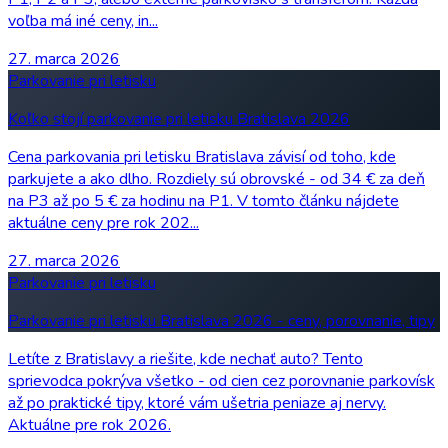
voľba má iné ceny, in...
27. marca 2026
Parkovanie pri letisku
Koľko stojí parkovanie pri letisku Bratislava 2026
Cena parkovania pri letisku Bratislava závisí od toho, kde
parkujete a ako dlho. Rozdiely sú obrovské - od 34 € za deň
na P3 až po 5 € za hodinu na P1. V tomto článku nájdete
aktuálne ceny pre rok 202...
27. marca 2026
Parkovanie pri letisku
Parkovanie pri letisku Bratislava 2026 - ceny, porovnanie, tipy
Letíte z Bratislavy a riešite, kde nechať auto? Tento
sprievodca pokrýva všetko - od cien cez porovnanie parkovísk
až po praktické tipy, ktoré vám ušetria peniaze aj nervy.
Aktuálne pre rok 2026.