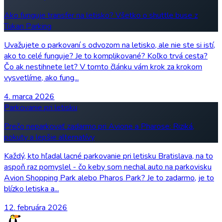
Ako funguje transfer na letisko? Všetko o shuttle buse z
Tukan Parking
Uvažujete o parkovaní s odvozom na letisko, ale nie ste si istí,
ako to celé funguje? Je to komplikované? Koľko trvá cesta?
Čo ak nestihnete let? V tomto článku vám krok za krokom
vysvetlíme, ako fung...
4. marca 2026
Parkovanie pri letisku
Prečo neparkovať zadarmo pri Avione a Pharose: Riziká,
pokuty a lepšie alternatívy
Každý, kto hľadal lacné parkovanie pri letisku Bratislava, na to
aspoň raz pomyslel - čo keby som nechal auto na parkovisku
Avion Shopping Park alebo Pharos Park? Je to zadarmo, je to
blízko letiska a...
12. februára 2026