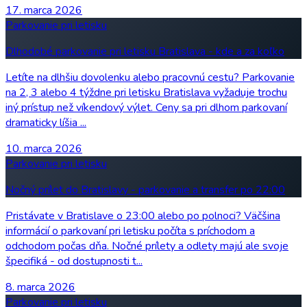
17. marca 2026
Parkovanie pri letisku
Dlhodobé parkovanie pri letisku Bratislava - kde a za koľko
Letíte na dlhšiu dovolenku alebo pracovnú cestu? Parkovanie
na 2, 3 alebo 4 týždne pri letisku Bratislava vyžaduje trochu
iný prístup než víkendový výlet. Ceny sa pri dlhom parkovaní
dramaticky líšia ...
10. marca 2026
Parkovanie pri letisku
Nočný prílet do Bratislavy - parkovanie a transfer po 22:00
Pristávate v Bratislave o 23:00 alebo po polnoci? Väčšina
informácií o parkovaní pri letisku počíta s príchodom a
odchodom počas dňa. Nočné prílety a odlety majú ale svoje
špecifiká - od dostupnosti t...
8. marca 2026
Parkovanie pri letisku