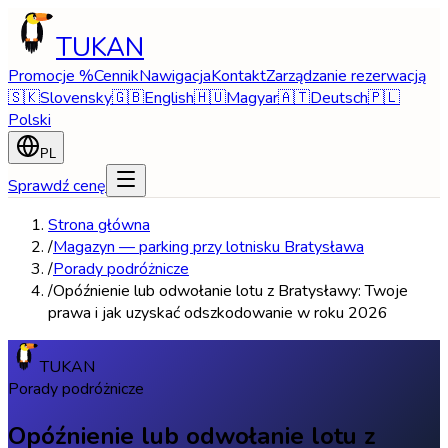
TUKAN
Promocje %
Cennik
Nawigacja
Kontakt
Zarządzanie rezerwacją
🇸🇰
Slovensky
🇬🇧
English
🇭🇺
Magyar
🇦🇹
Deutsch
🇵🇱
Polski
PL
Sprawdź cenę
Strona główna
/
Magazyn — parking przy lotnisku Bratysława
/
Porady podróżnicze
/
Opóźnienie lub odwołanie lotu z Bratysławy: Twoje
prawa i jak uzyskać odszkodowanie w roku 2026
TUKAN
Porady podróżnicze
Opóźnienie lub odwołanie lotu z