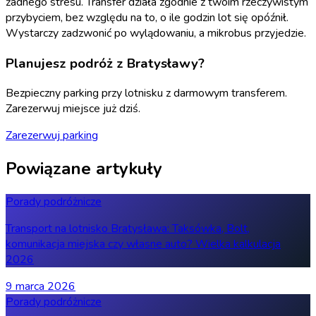
żadnego stresu. Transfer działa zgodnie z twoim rzeczywistym
przybyciem, bez względu na to, o ile godzin lot się opóźnił.
Wystarczy zadzwonić po wylądowaniu, a mikrobus przyjedzie.
Planujesz podróż z Bratysławy?
Bezpieczny parking przy lotnisku z darmowym transferem.
Zarezerwuj miejsce już dziś.
Zarezerwuj parking
Powiązane artykuły
Porady podróżnicze
Transport na lotnisko Bratysława: Taksówka, Bolt,
komunikacja miejska czy własne auto? Wielka kalkulacja
2026
9 marca 2026
Porady podróżnicze