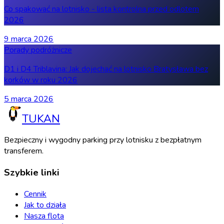
Co spakować na lotnisko - lista kontrolna przed odlotem
2026
9 marca 2026
Porady podróżnicze
D1 i D4 Triblavina: Jak dojechać na lotnisko Bratysława bez
korków w roku 2026
5 marca 2026
TUKAN
Bezpieczny i wygodny parking przy lotnisku z bezpłatnym
transferem.
Szybkie linki
Cennik
Jak to działa
Nasza flota