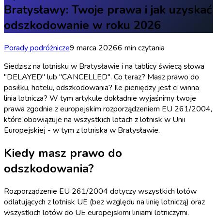
Bratysławy: Twoje prawa i jak uzyskać
odszkodowanie w roku 2026
Porady podróżnicze
9 marca 2026
6 min czytania
Siedzisz na lotnisku w Bratysławie i na tablicy świecą słowa
"DELAYED" lub "CANCELLED". Co teraz? Masz prawo do
posiłku, hotelu, odszkodowania? Ile pieniędzy jest ci winna
linia lotnicza? W tym artykule dokładnie wyjaśnimy twoje
prawa zgodnie z europejskim rozporządzeniem EU 261/2004,
które obowiązuje na wszystkich lotach z lotnisk w Unii
Europejskiej - w tym z lotniska w Bratysławie.
Kiedy masz prawo do
odszkodowania?
Rozporządzenie EU 261/2004 dotyczy wszystkich lotów
odlatujących z lotnisk UE (bez względu na linię lotniczą) oraz
wszystkich lotów do UE europejskimi liniami lotniczymi.