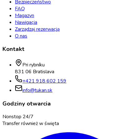
Bezpieczeństwo
FAQ
Magazyn
Nawigacja
Zarządzaj rezerwacją
O nas
Kontakt
Pri rybníku
831 06 Bratislava
+421 918 602 159
info@tukan.sk
Godziny otwarcia
Nonstop 24/7
Transfer również w święta