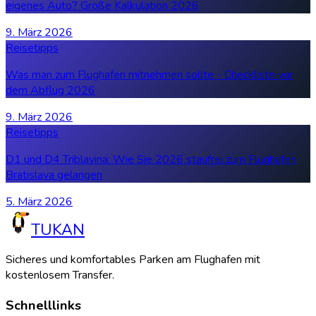
eigenes Auto? Große Kalkulation 2026
9. März 2026
Reisetipps
Was man zum Flughafen mitnehmen sollte - Checkliste vor
dem Abflug 2026
9. März 2026
Reisetipps
D1 und D4 Triblavina: Wie Sie 2026 staufrei zum Flughafen
Bratislava gelangen
5. März 2026
TUKAN
Sicheres und komfortables Parken am Flughafen mit
kostenlosem Transfer.
Schnelllinks