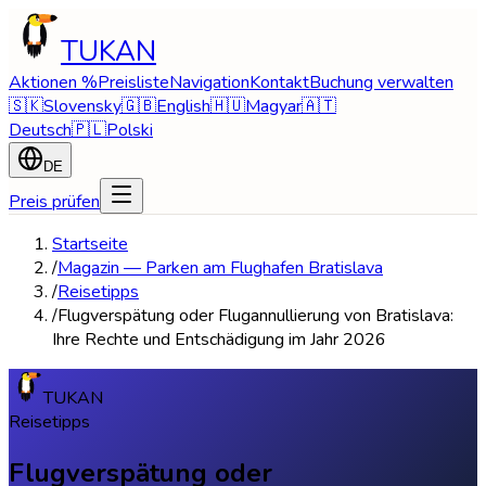
TUKAN
Aktionen %
Preisliste
Navigation
Kontakt
Buchung verwalten
🇸🇰
Slovensky
🇬🇧
English
🇭🇺
Magyar
🇦🇹
Deutsch
🇵🇱
Polski
DE
Preis prüfen
Startseite
/
Magazin — Parken am Flughafen Bratislava
/
Reisetipps
/
Flugverspätung oder Flugannullierung von Bratislava:
Ihre Rechte und Entschädigung im Jahr 2026
TUKAN
Reisetipps
Flugverspätung oder