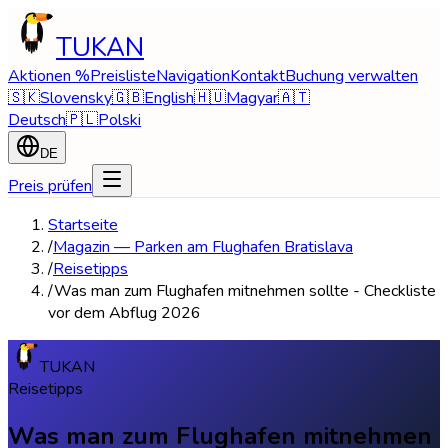
TUKAN
Aktionen %
Preisliste
Navigation
Kontakt
Buchung verwalten
🇸🇰
Slovensky
🇬🇧
English
🇭🇺
Magyar
🇦🇹
Deutsch
🇵🇱
Polski
DE
Preis prüfen
Startseite
/
Magazin — Parken am Flughafen Bratislava
/
Reisetipps
/
Was man zum Flughafen mitnehmen sollte - Checkliste
vor dem Abflug 2026
TUKAN
Reisetipps
Was man zum Flughafen mitnehmen