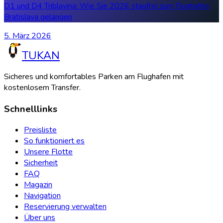
D1 und D4 Triblavina: Wie Sie 2026 staufrei zum Flughafen
Bratislava gelangen
5. März 2026
TUKAN
Sicheres und komfortables Parken am Flughafen mit
kostenlosem Transfer.
Schnelllinks
Preisliste
So funktioniert es
Unsere Flotte
Sicherheit
FAQ
Magazin
Navigation
Reservierung verwalten
Über uns