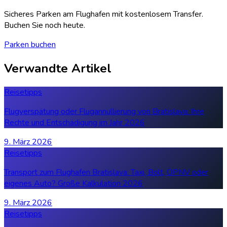
Sicheres Parken am Flughafen mit kostenlosem Transfer.
Buchen Sie noch heute.
Parken buchen
Verwandte Artikel
Reisetipps
Flugverspätung oder Flugannullierung von Bratislava: Ihre
Rechte und Entschädigung im Jahr 2026
9. März 2026
Reisetipps
Transport zum Flughafen Bratislava: Taxi, Bolt, ÖPNV oder
eigenes Auto? Große Kalkulation 2026
9. März 2026
Reisetipps