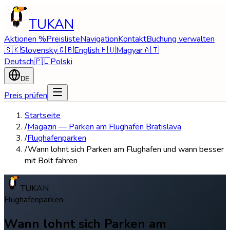
TUKAN
Aktionen %
Preisliste
Navigation
Kontakt
Buchung verwalten
🇸🇰
Slovensky
🇬🇧
English
🇭🇺
Magyar
🇦🇹
Deutsch
🇵🇱
Polski
DE
Preis prüfen
Startseite
/
Magazin — Parken am Flughafen Bratislava
/
Flughafenparken
/
Wann lohnt sich Parken am Flughafen und wann besser
mit Bolt fahren
TUKAN
Flughafenparken
Wann lohnt sich Parken am