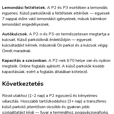
Lemondási feltételek.
A P2 és P3 esetében a lemondás
ingyenes. Külső parkolóknál a feltételek eltérőek — egyesek
7 nappal előre való lemondást igényelnek, mások bármikori
lemondást engedélyeznek.
Autókulcsok.
A P2-n és P3-on természetesen megtartja a
kulcsait. Külső parkolóknál érdeklődjön — egyesek
kulcsátadást kérnek, másoknál Ön parkol és a kulcsok végig
Önnél maradnak.
Kapacitás a szezonban.
A P2-nek 670 helye van és nyáron
megtelik. Online foglalás ajánlott. A külső parkolók kisebb
kapacitásúak, ezért a foglalás általában kötelező.
Következtetés
Rövid utakhoz (1–2 nap) a P2 egyszerű és kényelmes
választás. Hosszabb tartózkodáshoz (3+ nap) a transzferes
külső parkoló jelentősen olcsóbb és gyakran jobb
szolgáltatást kínál — fuvar a terminálhoz, poggyászsegítség,