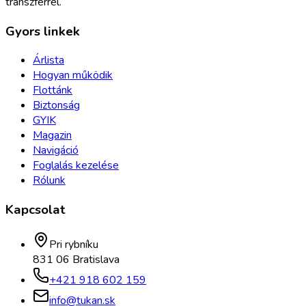
transzferrel.
Gyors linkek
Árlista
Hogyan működik
Flottánk
Biztonság
GYIK
Magazin
Navigáció
Foglalás kezelése
Rólunk
Kapcsolat
Pri rybníku
831 06 Bratislava
+421 918 602 159
info@tukan.sk