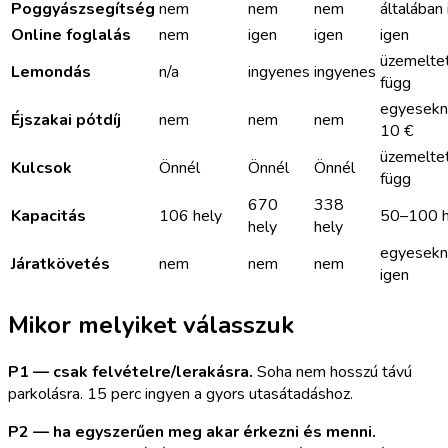
Poggyászsegítség
nem
nem
nem
általában
Online foglalás
nem
igen
igen
igen
üzemelte
Lemondás
n/a
ingyenes
ingyenes
függ
egyesekn
Éjszakai pótdíj
nem
nem
nem
10 €
üzemelte
Kulcsok
Önnél
Önnél
Önnél
függ
670
338
Kapacitás
106 hely
50–100 h
hely
hely
egyesekn
Járatkövetés
nem
nem
nem
igen
Mikor melyiket válasszuk
P1 — csak felvételre/lerakásra.
Soha nem hosszú távú
parkolásra. 15 perc ingyen a gyors utasátadáshoz.
P2 — ha egyszerűen meg akar érkezni és menni.