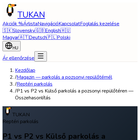
TUKAN
Akciók %
Árlista
Navigáció
Kapcsolat
Foglalás kezelése
🇸🇰
Slovensky
🇬🇧
English
🇭🇺
Magyar
🇦🇹
Deutsch
🇵🇱
Polski
HU
Ár ellenőrzése
Kezdőlap
/
Magazin — parkolás a pozsonyi repülőtérnél
/
Reptéri parkolás
/
P1 vs P2 vs Külső parkolás a pozsonyi repülőtéren —
Összehasonlítás
TUKAN
Reptéri parkolás
P1 vs P2 vs Külső parkolás a