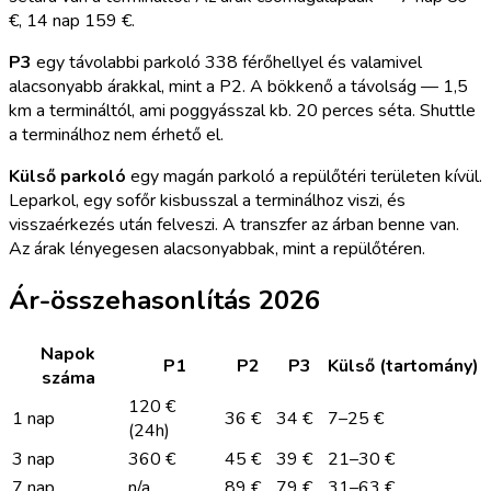
€, 14 nap 159 €.
P3
egy távolabbi parkoló 338 férőhellyel és valamivel
alacsonyabb árakkal, mint a P2. A bökkenő a távolság — 1,5
km a termináltól, ami poggyásszal kb. 20 perces séta. Shuttle
a terminálhoz nem érhető el.
Külső parkoló
egy magán parkoló a repülőtéri területen kívül.
Leparkol, egy sofőr kisbusszal a terminálhoz viszi, és
visszaérkezés után felveszi. A transzfer az árban benne van.
Az árak lényegesen alacsonyabbak, mint a repülőtéren.
Ár-összehasonlítás 2026
Napok
P1
P2
P3
Külső (tartomány)
száma
120 €
1 nap
36 €
34 €
7–25 €
(24h)
3 nap
360 €
45 €
39 €
21–30 €
7 nap
n/a
89 €
79 €
31–63 €