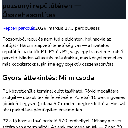
pozsonyi repülőtéren —
Összehasonlítás
Reptéri parkolás
2026. március 27.
3 perc olvasás
Pozsonyból repül és nem tudja eldönteni, hol hagyja az
autóját? Három alapvető lehetőség van — a hivatalos
repülőtéri parkolók P1, P2 és P3, vagy egy transzferes külső
parkoló. Minden választás más árakkal, más kényelemmel és
más kockázatokkal jár. Íme egy objektív összehasonlítás.
Gyors áttekintés: Mi micsoda
P1
közvetlenül a terminál előtt található. Rövid megállásra
szolgál — utasok le- és felvételére. Az első 15 perc ingyenes
(óránként egyszer), utána 5 € minden megkezdett óra. Hosszú
távú parkolásra pénzügyileg értelmetlen.
P2
a fő hosszú távú parkoló 670 férőhellyel. Néhány perces
sétára van a termináltól. Az árak csomagalapúak — 7 nap 89