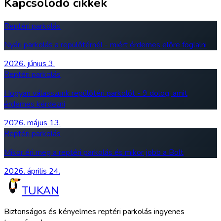
Kapcsolódó cikkek
Reptéri parkolás
Nyári parkolás a repülőtérnél - miért érdemes előre foglalni
2026. június 3.
Reptéri parkolás
Hogyan válasszunk repülőtéri parkolót - 9 dolog, amit
érdemes kérdezni
2026. május 13.
Reptéri parkolás
Mikor éri meg a reptéri parkolás és mikor jobb a Bolt
2026. április 24.
TUKAN
Biztonságos és kényelmes reptéri parkolás ingyenes