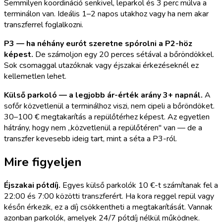
Semmilyen koordináció senkivel, leparkol és 3 perc múlva a
terminálon van. Ideális 1–2 napos utakhoz vagy ha nem akar
transzferrel foglalkozni.
P3 — ha néhány eurót szeretne spórolni a P2-höz
képest.
De számoljon egy 20 perces sétával a bőröndökkel.
Sok csomaggal utazóknak vagy éjszakai érkezéseknél ez
kellemetlen lehet.
Külső parkoló — a legjobb ár-érték arány 3+ napnál.
A
sofőr közvetlenül a terminálhoz viszi, nem cipeli a bőröndöket.
30–100 € megtakarítás a repülőtérhez képest. Az egyetlen
hátrány, hogy nem „közvetlenül a repülőtéren" van — de a
transzfer kevesebb ideig tart, mint a séta a P3-ról.
Mire figyeljen
Éjszakai pótdíj.
Egyes külső parkolók 10 €-t számítanak fel a
22:00 és 7:00 közötti transzferért. Ha kora reggel repül vagy
későn érkezik, ez a díj csökkentheti a megtakarítását. Vannak
azonban parkolók, amelyek 24/7 pótdíj nélkül működnek.