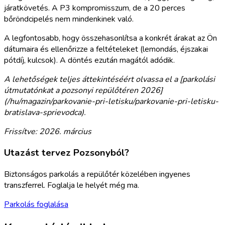
járatkövetés. A P3 kompromisszum, de a 20 perces
bőröndcipelés nem mindenkinek való.
A legfontosabb, hogy összehasonlítsa a konkrét árakat az Ön
dátumaira és ellenőrizze a feltételeket (lemondás, éjszakai
pótdíj, kulcsok). A döntés ezután magától adódik.
A lehetőségek teljes áttekintéséért olvassa el a [parkolási
útmutatónkat a pozsonyi repülőtéren 2026]
(/hu/magazin/parkovanie-pri-letisku/parkovanie-pri-letisku-
bratislava-sprievodca).
Frissítve: 2026. március
Utazást tervez Pozsonyból?
Biztonságos parkolás a repülőtér közelében ingyenes
transzferrel. Foglalja le helyét még ma.
Parkolás foglalása