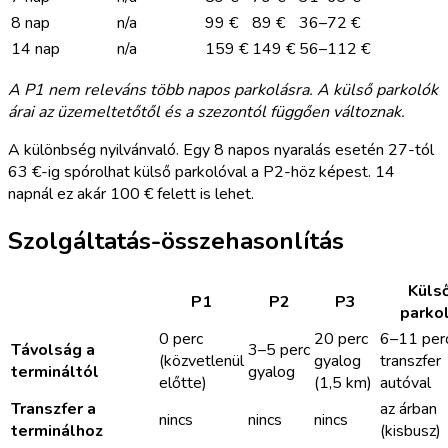
8 nap
n/a
99 €
89 €
36–72 €
14 nap
n/a
159 €
149 €
56–112 €
A P1 nem releváns több napos parkolásra. A külső parkolók
árai az üzemeltetőtől és a szezontól függően változnak.
A különbség nyilvánvaló. Egy 8 napos nyaralás esetén 27-tól
63 €-ig spórolhat külső parkolóval a P2-höz képest. 14
napnál ez akár 100 € felett is lehet.
Szolgáltatás-összehasonlítás
Küls
P1
P2
P3
parko
0 perc
20 perc
6–11 per
Távolság a
3–5 perc
(közvetlenül
gyalog
transzfer
termináltól
gyalog
előtte)
(1,5 km)
autóval
Transzfer a
az árban
nincs
nincs
nincs
terminálhoz
(kisbusz)